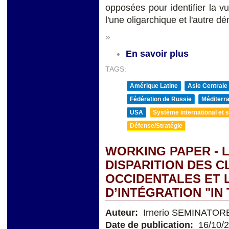
opposées pour identifier la v
l'une oligarchique et l'autre d
»
En savoir plus
TAGS:
Amérique Latine
Asie Centrale
Fédération de Russie
Méditerra
USA
Système international et st
Défense/Stratégie
WORKING PAPER - L
DISPARITION DES 
OCCIDENTALES ET 
D’INTÉGRATION "IN
Auteur:
Irnerio SEMINATOR
Date de publication:
16/10/