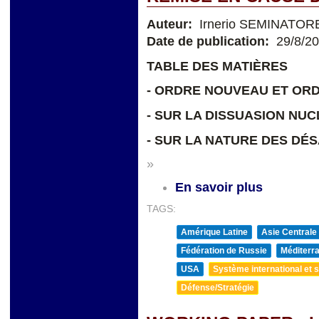
Auteur:
Irnerio SEMINATOR
Date de publication:
29/8/2
TABLE DES MATIÈRES
- ORDRE NOUVEAU ET OR
- SUR LA DISSUASION NUC
- SUR LA NATURE DES D
»
En savoir plus
TAGS:
Amérique Latine
Asie Centrale
Fédération de Russie
Méditerra
USA
Système international et st
Défense/Stratégie