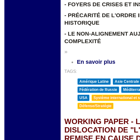
- FOYERS DE CRISES ET I
- PRÉCARITÉ DE L'ORDRE
HISTORIQUE
- LE NON-ALIGNEMENT AU
COMPLEXITÉ
»
En savoir plus
TAGS:
Amérique Latine
Asie Centrale
Fédération de Russie
Méditerra
USA
Système international et st
Défense/Stratégie
WORKING PAPER - L
DISLOCATION DE "L
REMISE EN CAUSE 