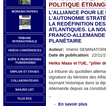
POLITIQUE ÉTRAN
L'ALLIANCE POUR LE
WORKING PAPERS
L'AUTONOMIE STRAT
LA REDÉFINITION DE
ATLANTIQUES. LA NO
FRANCO-ALLEMANDE 
TRIBUNE
PLANÉTAIRE
INTERNATIONALE
Auteur:
Irnerio SEMINATOR
VIDÉOS CONFÉRENCES
Date de publication:
22/11/
BOÎTE À PROPOSITIONS
Heiko Maas et l'UE, "pilier d
- FUNDRAISING
La tribune du quotidien allema
EMPLOIS ET STAGES
signature du Ministre des Aff
COLLABORATEURS
tournant historique dans la di
Allemande depuis sa constitut
MAILING LIST
»
FLUX RSS
En savoir plus