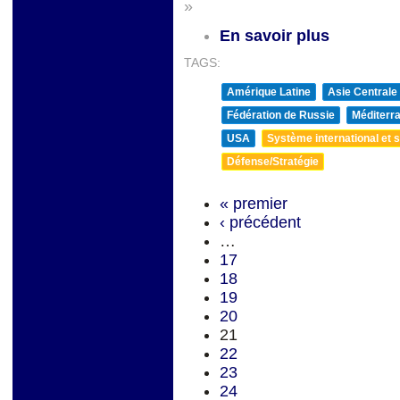
»
En savoir plus
TAGS:
Amérique Latine
Asie Centrale
Fédération de Russie
Méditerra
USA
Système international et st
Défense/Stratégie
« premier
‹ précédent
…
17
18
19
20
21
22
23
24