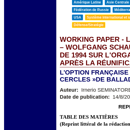
Amérique Latine
Asie Centrale
Fédération de Russie
Méditerra
USA
Système international et st
Défense/Stratégie
WORKING PAPER - 
– WOLFGANG SCHAUB
DE 1994 SUR L'ORG
APRÈS LA RÉUNIFI
L'OPTION FRANÇAISE 
CERCLES »DE BALLAD
Auteur:
Irnerio SEMINATOR
Date de publication:
14/8/2
REP
TABLE DES MATIÈRES
(Reprint littéral de la rédactio