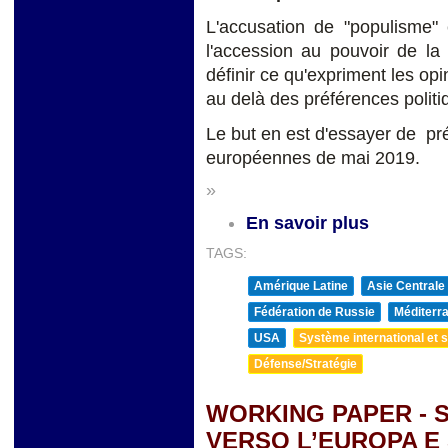
L'accusation de "populisme" 
l'accession au pouvoir de la
définir ce qu'expriment les op
au delà des préférences politi
Le but en est d'essayer de pr
européennes de mai 2019.
»
En savoir plus
TAGS:
Amérique Latine
Asie Centrale
Fédération de Russie
Méditerra
USA
Système international et st
Défense/Stratégie
WORKING PAPER - 
VERSO L’EUROPA E