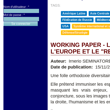
TAGS:
Nom d'utilisateur :
*
Amérique Latine
Asie Centrale
Mot de passe :
*
Fédération de Russie
Méditerra
USA
Système international et st
Défense/Stratégie
WORKING PAPER - L
L'EUROPE ET LE "
Auteur:
Irnerio SEMINATOR
Date de publication:
15/11/
Une folle orthodoxie diversitai
Elle prétend immuniser les espr
masquant les vrais enjeux, d
conjoncture, sous les images 
la droite, l'humanisme et les 
»