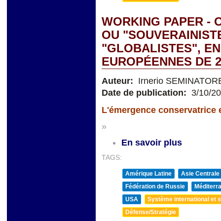
WORKING PAPER -
OU "SOUVERAINIST
"GLOBALISTES", EN
EUROPÉENNES DE 2
Auteur:
Irnerio SEMINATOR
Date de publication:
3/10/2
L'émergence conservatrice en
»
En savoir plus
TAGS:
Amérique Latine
Asie Centrale
Fédération de Russie
Méditerra
USA
Système international et st
Défense/Stratégie