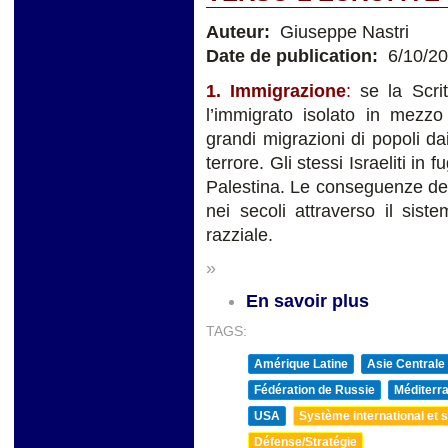
Auteur:
Giuseppe Nastri
Date de publication:
6/10/2
1. Immigrazione
:
se la Scri
l’immigrato isolato in mezzo
grandi migrazioni di popoli d
terrore. Gli stessi Israeliti in
Palestina. Le conseguenze dell
nei secoli attraverso il sis
razziale.
»
En savoir plus
TAGS:
Amérique Latine
Asie Centrale
Fédération de Russie
Méditerra
USA
Système international et st
Défense/Stratégie