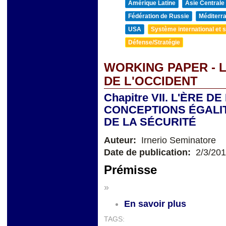
Amérique Latine
Asie Centrale
Fédération de Russie
Méditerra
USA
Système international et st
Défense/Stratégie
WORKING PAPER - L
DE L'OCCIDENT
Chapitre VII. L'ÈRE D
CONCEPTIONS ÉGALI
DE LA SÉCURITÉ
Auteur:
Irnerio Seminatore
Date de publication:
2/3/20
Prémisse
»
En savoir plus
TAGS: