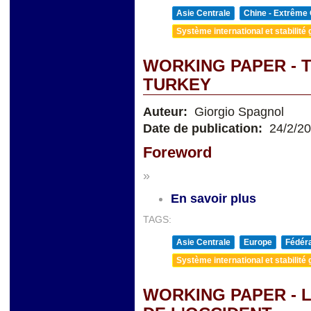
Asie Centrale
Chine - Extrême 
Système international et stabilité 
WORKING PAPER - 
TURKEY
Auteur:
Giorgio Spagnol
Date de publication:
24/2/2
Foreword
»
En savoir plus
TAGS:
Asie Centrale
Europe
Fédéra
Système international et stabilité 
WORKING PAPER - L