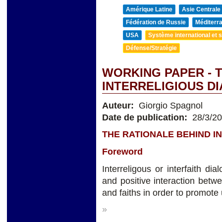
Amérique Latine
Asie Centrale
Fédération de Russie
Méditerra
USA
Système international et st
Défense/Stratégie
WORKING PAPER - 
INTERRELIGIOUS D
Auteur:
Giorgio Spagnol
Date de publication:
28/3/2
THE RATIONALE BEHIND I
Foreword
Interreligous or interfaith dia
and positive interaction betwee
and faiths in order to promot
»