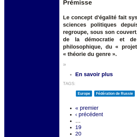
Prémisse
Le concept d'égalité fait s
sciences politiques depui
regroupe, sous son couvert,
de la démocratie et de 
philosophique, du « proje
« théorie du genre ».
»
En savoir plus
TAGS:
Europe
Fédération de Russie
« premier
‹ précédent
…
19
20