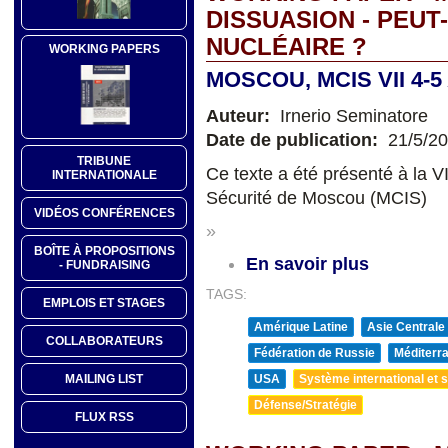
DISSUASION - PEUT
NUCLÉAIRE ?
WORKING PAPERS
MOSCOU, MCIS VII 4-5
Auteur:
Irnerio Seminatore
Date de publication:
21/5/2
TRIBUNE
Ce texte a été présenté à la V
INTERNATIONALE
Sécurité de Moscou (MCIS)
VIDÉOS CONFÉRENCES
»
BOÎTE À PROPOSITIONS
En savoir plus
- FUNDRAISING
TAGS:
EMPLOIS ET STAGES
Amérique Latine
Asie Centrale
COLLABORATEURS
Fédération de Russie
Méditerra
MAILING LIST
USA
Système international et st
Défense/Stratégie
FLUX RSS