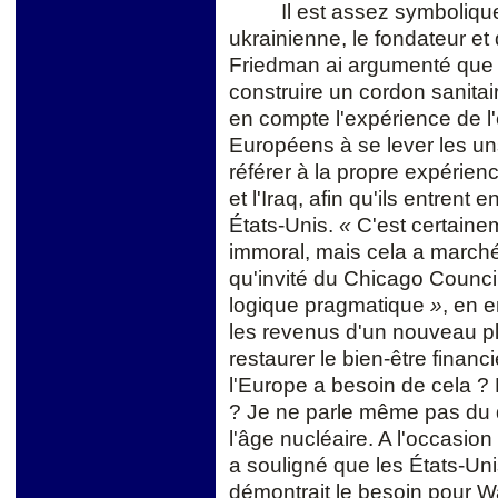
Il est assez symbolique
ukrainienne, le fondateur 
Friedman ai argumenté que l
construire un cordon sanitai
en compte l'expérience de l'
Européens à se lever les un
référer à la propre expérie
et l'Iraq, afin qu'ils entrent
É
tats-Unis.
«
C'est certainem
immoral, mais cela a march
qu'invité du Chicago Council
logique pragmatique
»
, en e
les revenus d'un nouveau pl
restaurer le bien-être financ
l'Europe a besoin de cela ?
? Je ne parle même pas du d
l'âge nucléaire. A l'occasio
a souligné que les
É
tats-Un
démontrait le besoin pour 