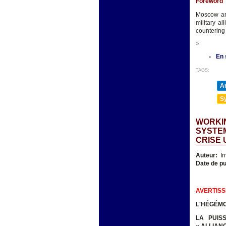
Foreword
Moscow and
military a
countering 
»
En 
TAGS:
A
Sy
WORKIN
SYSTEM
CRISE 
Auteur:
Ir
Date de pu
AVERTIS
L'HÉGÉMO
LA PUIS
« ALLIAN