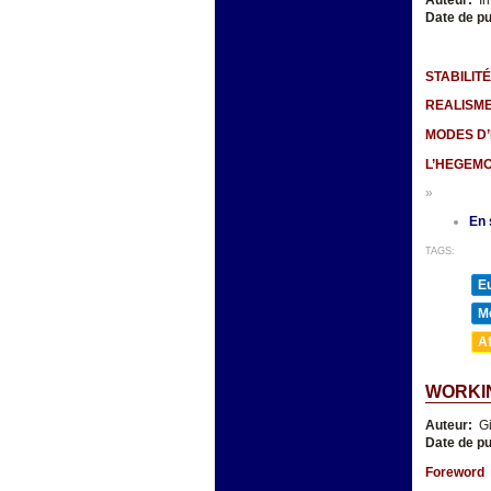
Auteur:
Ir
Date de pu
STABILIT
REALISME
MODES D’
L’HEGEMO
»
En 
TAGS:
E
M
A
WORKIN
Auteur:
Gi
Date de pu
Foreword