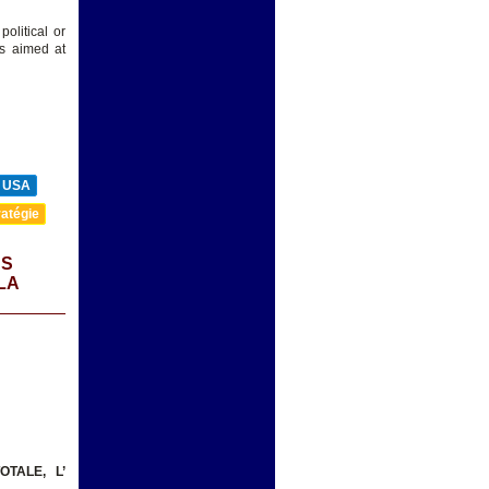
olitical or
is aimed at
USA
atégie
NS
LA
OTALE, L’