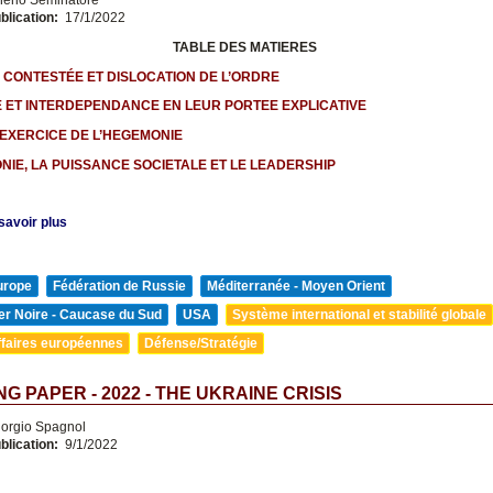
nerio Seminatore
blication:
17/1/2022
TABLE DES MATIERES
É CONTESTÉE ET DISLOCATION DE L’ORDRE
 ET INTERDEPENDANCE EN LEUR PORTEE EXPLICATIVE
EXERCICE DE L’HEGEMONIE
NIE, LA PUISSANCE SOCIETALE ET LE LEADERSHIP
savoir plus
urope
Fédération de Russie
Méditerranée - Moyen Orient
er Noire - Caucase du Sud
USA
Système international et stabilité globale
ffaires européennes
Défense/Stratégie
G PAPER - 2022 - THE UKRAINE CRISIS
orgio Spagnol
blication:
9/1/2022