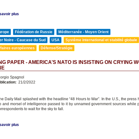
savoir plus
urope
Fédération de Russie
Méditerranée - Moyen Orient
er Noire - Caucase du Sud
USA
Système international et stabilité globale
ffaires européennes
Défense/Stratégie
G PAPER - AMERICA’S NATO IS INSISTING ON CRYING W
NE
orgio Spagnol
blication:
21/2/2022
 the Daily Mail splashed with the headline “48 Hours to War”. In the U.S., the press 
p and morsel of intelligence passed to it by unnamed government sources while 
orrespondents to wait for the sky to fall.
savoir plus