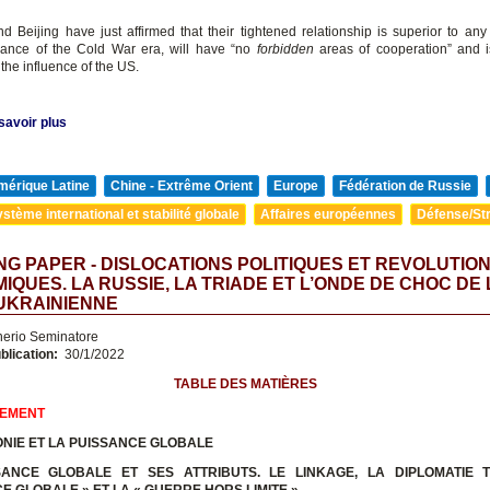
 Beijing have just affirmed that their tightened relationship is superior to any p
lliance of the Cold War era, will have “no
forbidden
areas of cooperation” and 
the influence of the US.
savoir plus
mérique Latine
Chine - Extrême Orient
Europe
Fédération de Russie
stème international et stabilité globale
Affaires européennes
Défense/Str
G PAPER - DISLOCATIONS POLITIQUES ET REVOLUTIO
IQUES. LA RUSSIE, LA TRIADE ET L’ONDE DE CHOC DE 
UKRAINIENNE
nerio Seminatore
blication:
30/1/2022
TABLE DES MATIÈRES
SEMENT
NIE ET LA PUISSANCE GLOBALE
SANCE GLOBALE ET SES ATTRIBUTS.
LE LINKAGE, LA DIPLOMATIE T
CE GLOBALE » ET LA « GUERRE HORS LIMITE »