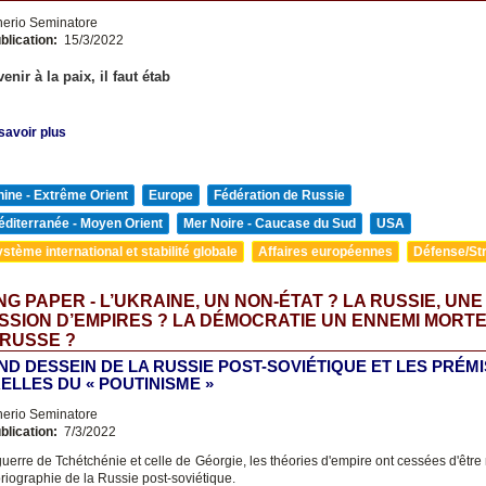
nerio Seminatore
blication:
15/3/2022
enir à la paix, il faut étab
savoir plus
ine - Extrême Orient
Europe
Fédération de Russie
diterranée - Moyen Orient
Mer Noire - Caucase du Sud
USA
stème international et stabilité globale
Affaires européennes
Défense/Str
G PAPER - L’UKRAINE, UN NON-ÉTAT ? LA RUSSIE, UNE
SION D’EMPIRES ? LA DÉMOCRATIE UN ENNEMI MORTE
 RUSSE ?
ND DESSEIN DE LA RUSSIE POST-SOVIÉTIQUE ET LES PRÉM
ELLES DU « POUTINISME »
nerio Seminatore
blication:
7/3/2022
guerre de Tchétchénie et celle de Géorgie, les théories d'empire ont cessées d'être
oriographie de la Russie post-soviétique.