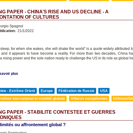
G PAPER - CHINA’S RISE AND US DECLINE - A
ONTATION OF CULTURES
orgio Spagnol
blication:
21/1/2022
 sleep, for when she wakes, she will shake the world” is a quote widely attributed 
 and it appears to have become a reality. For more than two decades, China h
a rising power and the sole nation ready to challenge the US in its role as global 
savoir plus
ine - Extrême Orient
Europe
Fédération de Russie
USA
stème international et stabilité globale
Affaires européennes
Défense/Str
G PAPER - STABILITE CONTESTEE ET GUERRES
ONIQUES
 limités ou affrontement global ?