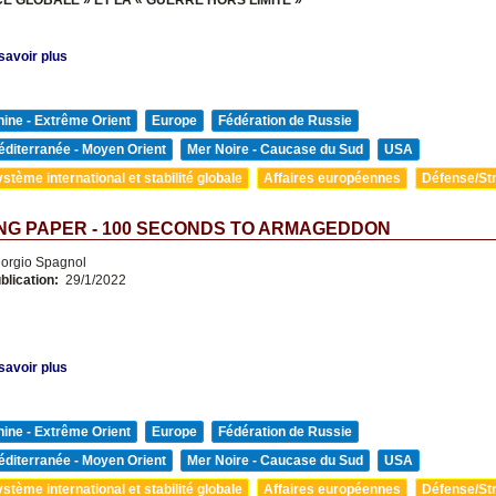
savoir plus
ine - Extrême Orient
Europe
Fédération de Russie
diterranée - Moyen Orient
Mer Noire - Caucase du Sud
USA
stème international et stabilité globale
Affaires européennes
Défense/Str
NG PAPER - 100 SECONDS TO ARMAGEDDON
orgio Spagnol
blication:
29/1/2022
savoir plus
ine - Extrême Orient
Europe
Fédération de Russie
diterranée - Moyen Orient
Mer Noire - Caucase du Sud
USA
stème international et stabilité globale
Affaires européennes
Défense/Str