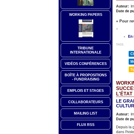
Auteur:
Ir
Date de pu
WORKING PAPERS
« Pour rev
»
En 
TAGS:
TRIBUNE
INTERNATIONALE
Ch
Mé
VIDÉOS CONFÉRENCES
Sy
BOÎTE À PROPOSITIONS
- FUNDRAISING
WORKIN
SUCCES
EMPLOIS ET STAGES
L'ÉTAT
LE GRA
COLLABORATEURS
CULTUR
MAILING LIST
Auteur:
Ir
Date de pu
FLUX RSS
Depuis la 
dans l'hist