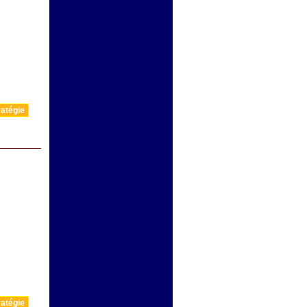
atégie
atégie