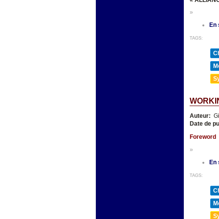
»
En 
TAGS:
Ch
Mé
Sy
WORKI
Auteur:
Gi
Date de pu
Foreword
»
En 
TAGS:
Ch
Mé
Sy