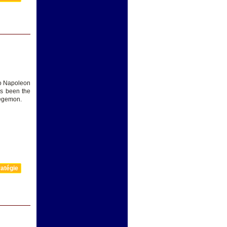
to Napoleon
as been the
hegemon.
atégie