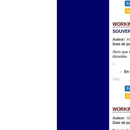
E
Sy
WORKIN
SOUVER
Auteur:
Ir
Date de pu
Alors que l
ébranlée.
»
En 
TAGS:
E
A
WORKIN
Auteur:
Gi
Date de pu