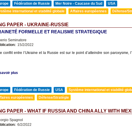
urope
Fédération de Russie
Mer Noire - Caucase du Sud
USA
stème international et stabilité globale
Affaires européennes
Défense/Str
G PAPER - UKRAINE-RUSSIE
AINETÉ FORMELLE ET REALISME STRATEGIQUE
nerio Seminatore
blication:
15/2/2022
e conflit entre l’Ukraine et la Russie est sur le point d’atteindre son paroxysme, 
savoir plus
urope
Fédération de Russie
USA
Système international et stabilité glob
ffaires européennes
Défense/Stratégie
G PAPER - WHAT IF RUSSIA AND CHINA ALLY WITH MEX
orgio Spagnol
blication:
6/2/2022