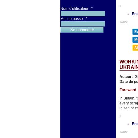
»
Nom d'utilisateur :
*
En 
Mot de passe :
*
TAGS:
E
M
A
WORKIN
UKRAI
Auteur:
Gi
Date de pu
Foreword
In Britain,
every scra
in senior c
»
En 
TAGS: