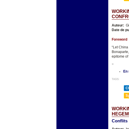
WORKIN
CONFR
Auteur:
Gi
Date de pu
Foreword
“Let China
Bonaparte,
epitome of 
»
En 
TAGS:
Ch
Sy
WORKIN
HEGEM
Conflits